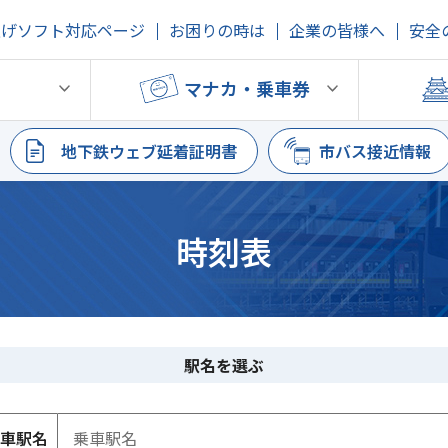
上げソフト対応ページ
お困りの時は
企業の皆様へ
安全
鉄
マナカ・乗車券
地下鉄ウェブ延着証明書
市バス接近情報
時刻表
駅名を選ぶ
乗車駅名