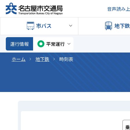
音声読み
市バス
地下
運行情報
平常運行
ホーム
地下鉄
時刻表