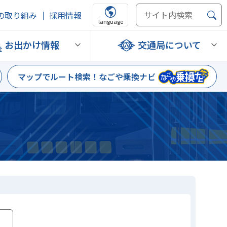
の取り組み
採用情報
language
お出かけ情報
交通局について
マップでルート検索！
なごや乗換ナビ