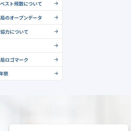
スベスト飛散について
通局のオープンデータ
影協力について
へ
通局ロゴマーク
0年祭