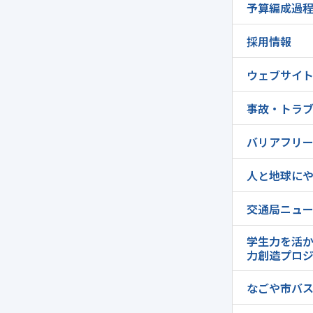
予算編成過
採用情報
ウェブサイ
事故・トラ
バリアフリ
人と地球に
交通局ニュ
学生力を活
力創造プロ
なごや市バ