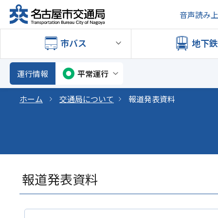
音声読み
市バス
地下
運行情報
平常運行
ホーム
交通局について
報道発表資料
報道発表資料