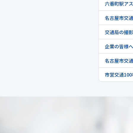
六番町駅ア
名古屋市交
交通局の撮
企業の皆様
名古屋市交
市営交通10