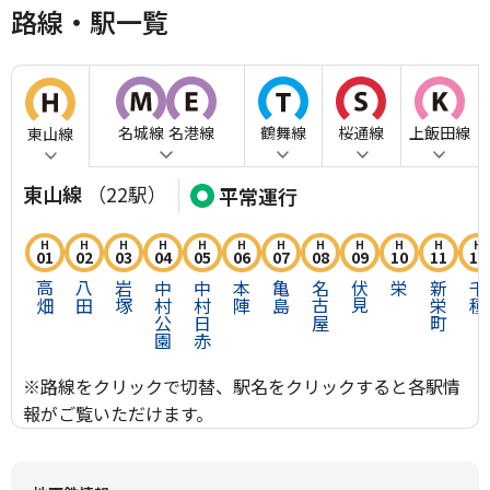
路線・駅一覧
名城線
名港線
鶴舞線
桜通線
上飯田線
東山線
東山線
（22駅）
平常運行
H01 高畑
H02 八田
H03 岩塚
H04 中村公園
H05 中村日赤
H06 本陣
H07 亀島
H08 名古屋
H09 伏見
H10 栄
H11 
H
H
H
H
H
H
H
H
H
H
H
H
H
01
02
03
04
05
06
07
08
09
10
11
12
高畑
八田
岩塚
中村公園
中村日赤
本陣
亀島
名古屋
伏見
栄
新栄町
千
※路線をクリックで切替、駅名をクリックすると各駅情
報がご覧いただけます。