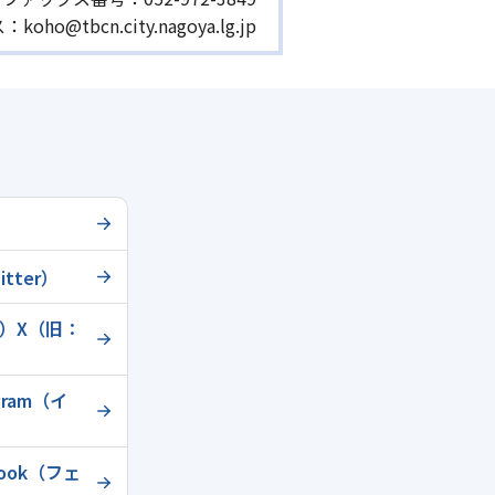
ス：
koho@tbcn.city.nagoya.lg.jp
tter）
）X（旧：
ram（イ
ook（フェ