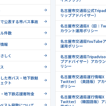
料
名古屋市交通局公式Tripadv
リップアドバイザー）
トで公表する市バス事故
名古屋市交通局X（旧：Twi
カウント運用ポリシー
ブル件数
名古屋市交通局YouTube
ー情報
運用ポリシー
やさしく
名古屋市交通局Tripadvis
プアドバイザー）アカウン
リシー
ース
名古屋市交通局運行情報X
かした市バス・地下鉄魅
Twitter）（英語版）ア
ジェクト
ポリシー
ス・地下鉄応援寄附金
名古屋市交通局運行情報X
Twitter）（韓国語版）
スベスト飛散について