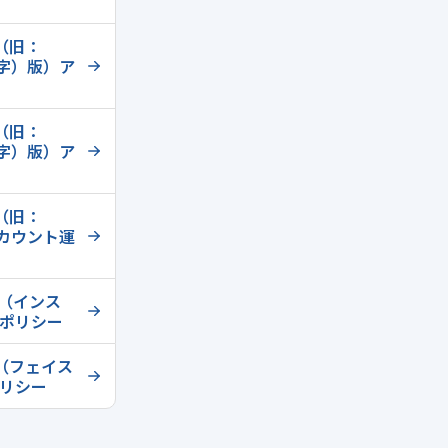
（旧：
体字）版）ア
（旧：
体字）版）ア
（旧：
アカウント運
m（インス
ポリシー
k（フェイス
リシー