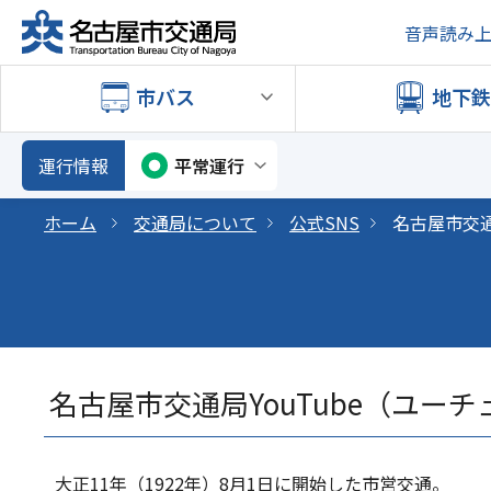
音声読み
市バス
地下
運行情報
平常運行
ホーム
交通局について
公式SNS
名古屋市交通局
名古屋市交通局YouTube（ユーチ
大正11年（1922年）8月1日に開始した市営交通。