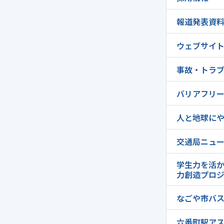
報道発表資
ウェブサイ
事故・トラ
バリアフリ
人と地球に
交通局ニュ
学生力を活
力創造プロ
なごや市バ
六番町駅ア